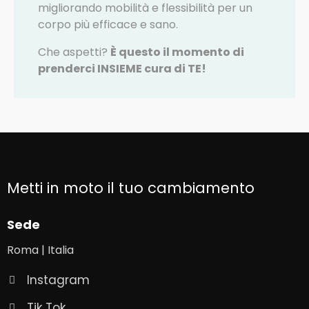
migliorando mobilità e flessibilità per un
corpo più efficace e sano.
Che aspetti?
È questo il momento di
prenderci INSIEME cura di TE!
Metti in moto il tuo cambiamento
Sede
Roma | Italia
Instagram
Tik Tok