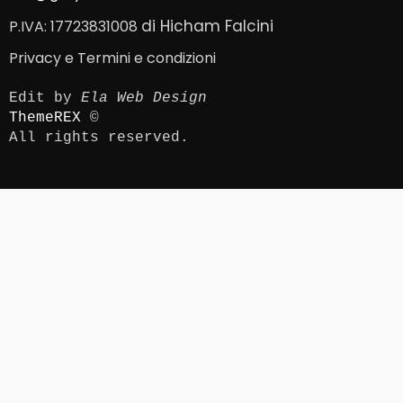
di Hicham Falcini
P.IVA: 17723831008
Privacy e Termini e condizioni
Edit by 
Ela Web Design
ThemeREX
 ©
All rights reserved. 